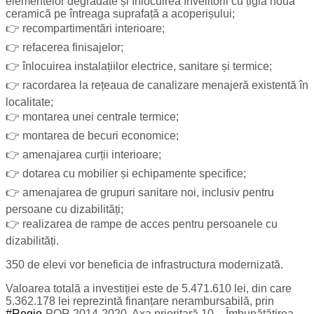
elementelor degradate și înlocuirea învelitorii cu țiglă nouă
ceramică pe întreaga suprafață a acoperișului;
👉 recompartimentări interioare;
👉 refacerea finisajelor;
👉 înlocuirea instalațiilor electrice, sanitare și termice;
👉 racordarea la rețeaua de canalizare menajeră existentă în
localitate;
👉 montarea unei centrale termice;
👉 montarea de becuri economice;
👉 amenajarea curții interioare;
👉 dotarea cu mobilier și echipamente specifice;
👉 amenajarea de grupuri sanitare noi, inclusiv pentru
persoane cu dizabilități;
👉 realizarea de rampe de acces pentru persoanele cu
dizabilități.
350 de elevi vor beneficia de infrastructura modernizată.
Valoarea totală a investiției este de 5.471.610 lei, din care
5.362.178 lei reprezintă finanțare nerambursabilă, prin
#Regio
-POR 2014-2020, Axa prioritară 10 – Îmbunătățirea