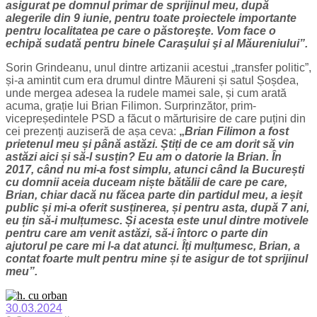
asigurat pe domnul primar de sprijinul meu, după
alegerile din 9 iunie, pentru toate proiectele importante
pentru localitatea pe care o păstoreşte. Vom face o
echipă sudată pentru binele Caraşului şi al Măureniului”.
Sorin Grindeanu, unul dintre artizanii acestui „transfer politic”,
și-a amintit cum era drumul dintre Măureni și satul Șoșdea,
unde mergea adesea la rudele mamei sale, și cum arată
acuma, grație lui Brian Filimon. Surprinzător, prim-
vicepreședintele PSD a făcut o mărturisire de care puțini din
cei prezenți auziseră de așa ceva:
„
Brian Filimon a fost
prietenul meu și până astăzi. Știți de ce am dorit să vin
astăzi aici și să-l susțin? Eu am o datorie la Brian. În
2017, când nu mi-a fost simplu, atunci când la București
cu domnii aceia duceam niște bătălii de care pe care,
Brian, chiar dacă nu făcea parte din partidul meu, a ieșit
public și mi-a oferit susținerea, și pentru asta, după 7 ani,
eu țin să-i mulțumesc. Și acesta este unul dintre motivele
pentru care am venit astăzi, să-i întorc o parte din
ajutorul pe care mi l-a dat atunci. Îți mulțumesc, Brian, a
contat foarte mult pentru mine și te asigur de tot sprijinul
meu”.
30.03.2024