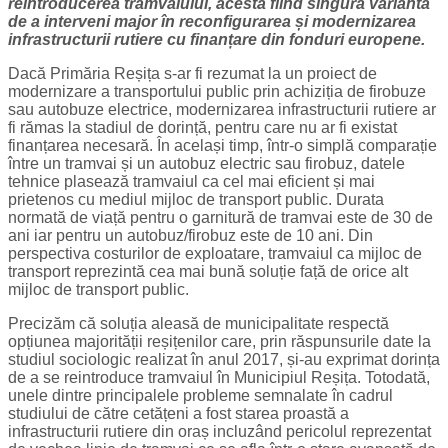
reintroducerea tramvaiului, acesta fiind singura variantă
de a interveni major în reconfigurarea și modernizarea
infrastructurii rutiere cu finanțare din fonduri europene.
Dacă Primăria Reșița s-ar fi rezumat la un proiect de
modernizare a transportului public prin achiziția de firobuze
sau autobuze electrice, modernizarea infrastructurii rutiere ar
fi rămas la stadiul de dorință, pentru care nu ar fi existat
finanțarea necesară. În același timp, într-o simplă comparație
între un tramvai și un autobuz electric sau firobuz, datele
tehnice plasează tramvaiul ca cel mai eficient și mai
prietenos cu mediul mijloc de transport public. Durata
normată de viață pentru o garnitură de tramvai este de 30 de
ani iar pentru un autobuz/firobuz este de 10 ani. Din
perspectiva costurilor de exploatare, tramvaiul ca mijloc de
transport reprezintă cea mai bună soluție față de orice alt
mijloc de transport public.
Precizăm că soluția aleasă de municipalitate respectă
opțiunea majorității reșițenilor care, prin răspunsurile date la
studiul sociologic realizat în anul 2017, și-au exprimat dorința
de a se reintroduce tramvaiul în Municipiul Reșița. Totodată,
unele dintre principalele probleme semnalate în cadrul
studiului de către cetățeni a fost starea proastă a
infrastructurii rutiere din oraș incluzând pericolul reprezentat