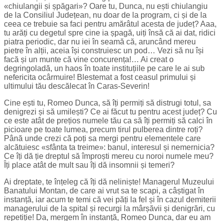
«chiulangii și șpăgari»? Oare tu, Dunca, nu ești chiulangiu
de la Consiliul Județean, nu doar de la program, ci și de la
ceea ce trebuie sa faci pentru amărâtul acesta de județ? Aaa,
tu arăți cu degetul spre cine ia șpagă, uiți însă că ai dat, ridici
piatra periodic, dar nu iei în seamă că, aruncând mereu
pietre în alții, aceia își construiesc un pod… Vezi să nu își
facă și un munte că vine concurența!… Ai creat o
degringoladă, un haos în toate instituțiile pe care le ai sub
nefericita ocârmuire! Blestemat a fost ceasul primului și
ultimului tău descălecat în Caras-Severin!
Cine ești tu, Romeo Dunca, să îți permiți să distrugi totul, sa
denigrezi și să umilești? Ce ai făcut tu pentru acest județ? Cu
ce este atât de prețios numele tău ca să îți permiți să calci în
picioare pe toate lumea, precum tirul pulberea dintre roți?
Până unde crezi că poți sa mergi pentru elementele care
alcătuiesc «sfânta ta treime»: banul, interesul și nemernicia?
Ce îți dă ție dreptul să împroști mereu cu noroi numele meu?
Îți place atât de mult sau îți dă insomnii și temeri?
Ai dreptate, te înțeleg că îți dă neliniște! Managerul Muzeului
Banatului Montan, de care ai vrut sa te scapi, a câștigat în
instanță, iar acum te temi că vei păți la fel și în cazul demiterii
managerului de la spital și recurgi la mârșăvii și denigrări, cu
repetiție! Da, mergem în instanță, Romeo Dunca, dar eu am