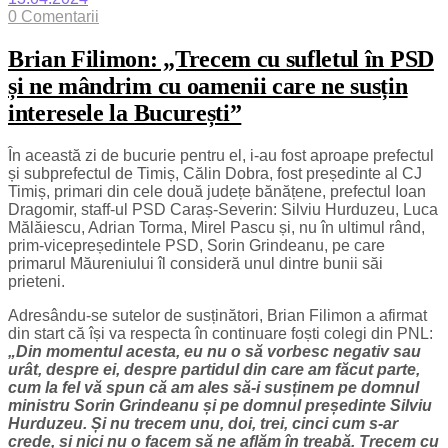
0 Comentarii
Brian Filimon: „Trecem cu sufletul în PSD
și ne mândrim cu oamenii care ne susțin
interesele la București”
În această zi de bucurie pentru el, i-au fost aproape prefectul
și subprefectul de Timiș, Călin Dobra, fost președinte al CJ
Timiș, primari din cele două județe bănățene, prefectul Ioan
Dragomir, staff-ul PSD Caraș-Severin: Silviu Hurduzeu, Luca
Mălăiescu, Adrian Torma, Mirel Pascu și, nu în ultimul rând,
prim-vicepreședintele PSD, Sorin Grindeanu, pe care
primarul Măureniului îl consideră unul dintre bunii săi
prieteni.
Adresându-se sutelor de susținători, Brian Filimon a afirmat
din start că își va respecta în continuare foști colegi din PNL:
„Din momentul acesta, eu nu o să vorbesc negativ sau
urât, despre ei, despre partidul din care am făcut parte,
cum la fel vă spun că am ales să-i susținem pe domnul
ministru Sorin Grindeanu și pe domnul președinte Silviu
Hurduzeu. Și nu trecem unu, doi, trei, cinci cum s-ar
crede, și nici nu o facem să ne aflăm în treabă. Trecem cu