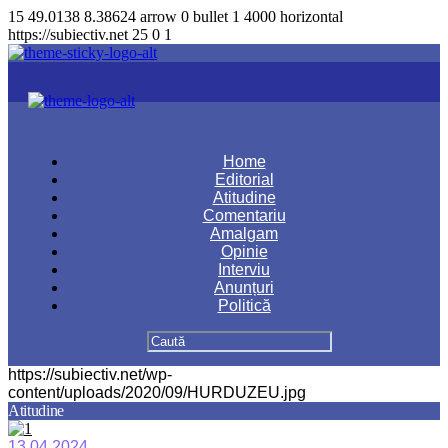
15
49.0138
8.38624
arrow
0
bullet
1
4000
horizontal
https://subiectiv.net
25
0
1
Home
Editorial
Atitudine
Comentariu
Amalgam
Opinie
Interviu
Anunțuri
Politică
https://subiectiv.net/wp-
content/uploads/2020/09/HURDUZEU.jpg
Atitudine
13.04.2024