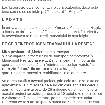
Las la aprecierea și comentariile concetățenilor, dacă este
bine sau nu ce se întâmplă în prezent în Reșița.”.
U P D A T E
În urma apariției acestui articol, Primăria Municipiului Reșița
a trimis un drept la replică în care vine cu precizări referitoare
la necesitatea reintroducerii tramvaiului în municipiu.
DE CE REINTRODUCEM TRAMVAILUL LA REȘIȚA
?
Miza proiectului
„Modernizarea transportului public electric
și amenajarea infrastructurii de transport nemotorizat în
Municipiul Reșița”, fazele 1, 2 și 3, și cea mai importantă
oportunitate ce rezultă din ”reintroducerea tramvaiului”
o
reprezintă lucrările conexe
și nu achiziția în sine a
garniturilor de tramvai și reabilitarea liniei de rulare.
Valoarea totală a acestui proiect, prin cele trei faze, este de
aproximativ 107 milioane de euro din care achiziția celor 13
garnituri de tramvai este de 28 milioane euro. Tot în cadrul
acestui proiect se achiziționează și 10 autobuze electrice, cu
o valoare de 7 milioane euro, pentru traseele secundare.
Diferența ce rezultă, respectiv suma de 72 milioane de euro,