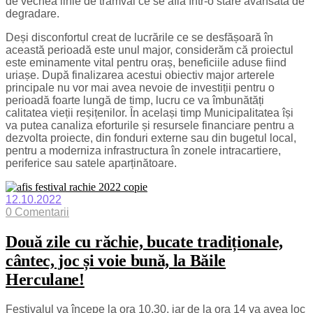
de vechea linie de tramvai ce se afla într-o stare avansată de
degradare.
Deși disconfortul creat de lucrările ce se desfășoară în
această perioadă este unul major, considerăm că proiectul
este eminamente vital pentru oraș, beneficiile aduse fiind
uriașe. După finalizarea acestui obiectiv major arterele
principale nu vor mai avea nevoie de investiții pentru o
perioadă foarte lungă de timp, lucru ce va îmbunătăți
calitatea vieții reșițenilor. În același timp Municipalitatea își
va putea canaliza eforturile și resursele financiare pentru a
dezvolta proiecte, din fonduri externe sau din bugetul local,
pentru a moderniza infrastructura în zonele intracartiere,
periferice sau satele aparținătoare.
12.10.2022
0 Comentarii
Două zile cu răchie, bucate tradiționale,
cântec, joc și voie bună, la Băile
Herculane!
Festivalul va începe la ora 10,30, iar de la ora 14 va avea loc