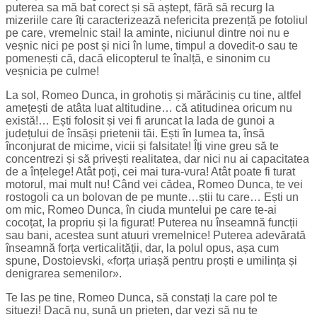
puterea sa mă bat corect și să aștept, fără să recurg la
mizeriile care îți caracterizează nefericita prezență pe fotoliul
pe care, vremelnic stai! Ia aminte, niciunul dintre noi nu e
veșnic nici pe post și nici în lume, timpul a dovedit-o sau te
pomenești că, dacă elicopterul te înalță, e sinonim cu
veșnicia pe culme!
La sol, Romeo Dunca, in grohotiș și mărăciniș cu tine, altfel
amețești de atâta luat altitudine… că atitudinea oricum nu
există!… Ești folosit și vei fi aruncat la lada de gunoi a
județului de însăși prietenii tăi. Ești în lumea ta, însă
înconjurat de micime, vicii și falsitate! Îți vine greu să te
concentrezi și să privești realitatea, dar nici nu ai capacitatea
de a înțelege! Atât poți, cei mai tura-vura! Atât poate fi turat
motorul, mai mult nu! Când vei cădea, Romeo Dunca, te vei
rostogoli ca un bolovan de pe munte…știi tu care… Ești un
om mic, Romeo Dunca, în ciuda muntelui pe care te-ai
cocoțat, la propriu și la figurat! Puterea nu înseamnă funcții
sau bani, acestea sunt atuuri vremelnice! Puterea adevărată
înseamnă forța verticalității, dar, la polul opus, așa cum
spune, Dostoievski, «forța uriașă pentru proști e umilința și
denigrarea semenilor».
Te las pe tine, Romeo Dunca, să constați la care pol te
situezi! Dacă nu, sună un prieten, dar vezi să nu te