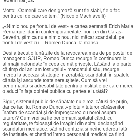
redăm mai jos:
Motto: „Oamenii care denigrează sunt fie slabi, fie o fac
pentru cei de care se tem.” (Niccolo Machiavelli)
„«Nimic nou pe frontul de vest» e cartea semnată Erich Maria
Remarque, dar în contemporaneitate, noi, cei din Caraș-
Severin, știm ca nu e nimic nou, nici măcar scandalul, pe
frontul de vest cu… Romeo Dunca, la manșă.
Deși a trecut o lună zile de la revocarea mea de pe postul de
manager al SJUR, Romeo Dunca recurge în continuare la
afirmații nefondate în ceea ce mă privește. Lăsând la o parte
că timp doi ani am fost «țelul» mandatului său, recurge
mereu la aceeași strategie mizerabilă: scandalul, în spatele
căruia își ascunde toate nereușitele. Cum să vrei
performanță și adresabilitate pentru o instituție pe care mereu
o aduci în fața opiniei publice cu partea ei urâtă!?
Sigur, sistemul public de sănătate nu e roz, câtuși de puțin,
dar ce faci tu, Romeo Dunca ,«pilotul» tuturor cărășenilor
înafara de scandal și de împroșcarea cu noroi asupra
tuturor? Cum vrei sa fie performant spitalul când, cu
regularitate, te folosești de imagini din spital declanșând
scandaluri mediatice, sădind confuzia și neîncrederea față
de instituție, etichetând întreg personalul medical ca fiind