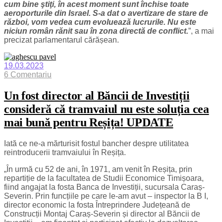
cum bine ştiţi, în acest moment sunt închise toate
aeroporturile din Israel. S-a dat o avertizare de stare de
război, vom vedea cum evoluează lucrurile. Nu este
niciun român rănit sau în zona directă de conflict.
”, a mai
precizat parlamentarul cărășean.
19.03.2023
6 Comentariu
Un fost director al Băncii de Investiții
consideră că tramvaiul nu este soluția cea
mai bună pentru Reșița! UPDATE
Iată ce ne-a mărturisit fostul bancher despre utilitatea
reintroducerii tramvaiului în Reșița.
„În urmă cu 52 de ani, în 1971, am venit în Reșița, prin
repartiție de la facultatea de Studii Economice Timișoara,
fiind angajat la fosta Banca de Investiții, sucursala Caraș-
Severin. Prin funcțiile pe care le-am avut – inspector la B I,
director economic la fosta Întreprindere Județeană de
Construcții Montaj Caraș-Severin și director al Băncii de