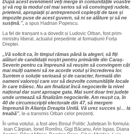
După acest eveniment veți merge în comunitățile voastre
și vă rog la modul cel mai serios să vă convingeți rudele,
prietenii, apropiații și antreprenorii copleșiți de taxe și
impozite puse de acest guvern, să ni se alăture și să ne
susțină.”,
a spus Hadrian Popescu.
La fel de tranșant s-a dovedit și Ludovic Orban, fost prim-
ministru liberal, actualul președinte al formațiunii Forța
Dreptei.
„Vă solicit ca, în timpul rămas până la alegeri, să fiți
alături de candidații noștri pentru primăriile din Caraș-
Severin pentru ca împreună să reușim să convingem cât
mai mulți oameni să ne acorde votul și încrederea lor.
Suntem o soluție serioasă și de caracter, formată din
oameni valoroși care vor să dezvolte comunitățile locale
în care trăiesc. Nu am finalizat încă negocierile la nivel
național dar sunt aproape gata. Mai sunt doar trei județe
unde urmează să finalizăm negocierile. Am reușit ca, în
40 de circumscripții electorale din 47, să mergem
împreună în Alianța Dreapta Unită. Vă urez succes și… la
treabă”
, le-a transmis Orban celor prezenți.
În urma votului, a fost ales Biroul Politic Județean în formula:
Ioan Cărpian, Ionel Romînu, Gigi Băcanu, Arin Ispas, Diana