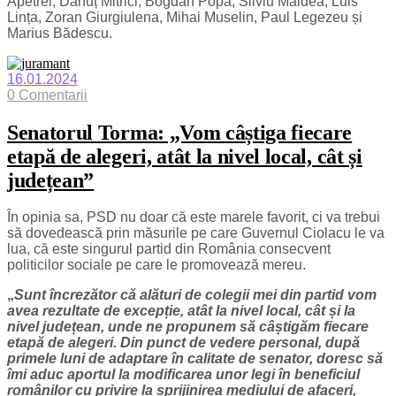
Apetrei, Dănuț Mitrici, Bogdan Popa, Silviu Maldea, Luis
Lința, Zoran Giurgiulena, Mihai Muselin, Paul Legezeu și
Marius Bădescu.
16.01.2024
0 Comentarii
Senatorul Torma: „Vom câștiga fiecare
etapă de alegeri, atât la nivel local, cât și
județean”
În opinia sa, PSD nu doar că este marele favorit, ci va trebui
să dovedească prin măsurile pe care Guvernul Ciolacu le va
lua, că este singurul partid din România consecvent
politicilor sociale pe care le promovează mereu.
„
Sunt încrezător că alături de colegii mei din partid vom
avea rezultate de excepție, atât la nivel local, cât și la
nivel județean, unde ne propunem să câștigăm fiecare
etapă de alegeri. Din punct de vedere personal, după
primele luni de adaptare în calitate de senator, doresc să
îmi aduc aportul la modificarea unor legi în beneficiul
românilor cu privire la sprijinirea mediului de afaceri,