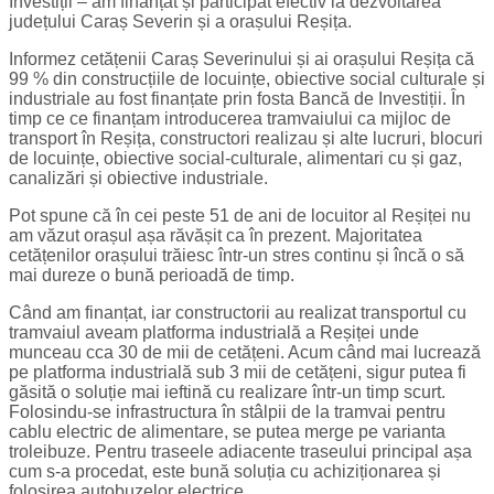
Investiții – am finanțat și participat efectiv la dezvoltarea
județului Caraș Severin și a orașului Reșița.
Informez cetățenii Caraș Severinului și ai orașului Reșița că
99 % din construcțiile de locuințe, obiective social culturale și
industriale au fost finanțate prin fosta Bancă de Investiții. În
timp ce ce finanțam introducerea tramvaiului ca mijloc de
transport în Reșița, constructori realizau și alte lucruri, blocuri
de locuințe, obiective social-culturale, alimentari cu și gaz,
canalizări și obiective industriale.
Pot spune că în cei peste 51 de ani de locuitor al Reșiței nu
am văzut orașul așa răvășit ca în prezent. Majoritatea
cetățenilor orașului trăiesc într-un stres continu și încă o să
mai dureze o bună perioadă de timp.
Când am finanțat, iar constructorii au realizat transportul cu
tramvaiul aveam platforma industrială a Reșiței unde
munceau cca 30 de mii de cetățeni. Acum când mai lucrează
pe platforma industrială sub 3 mii de cetățeni, sigur putea fi
găsită o soluție mai ieftină cu realizare într-un timp scurt.
Folosindu-se infrastructura în stâlpii de la tramvai pentru
cablu electric de alimentare, se putea merge pe varianta
troleibuze. Pentru traseele adiacente traseului principal așa
cum s-a procedat, este bună soluția cu achiziționarea și
folosirea autobuzelor electrice.