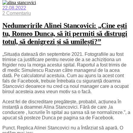
22.08.2022
2 Comentariu
Nedumeririle Alinei Stancovici: „Cine ești
tu, Romeo Dunca, să îți permiți să distrugi
totul, să denigrezi și să umilești?”
„Situația datează din septembrie 2021. Fotografiile au fost
trimise ca justificare pentru nevoie de a se achiziționa un
frigider nou la morga acestui spital. Raportul a fost trimis de
dl medic Simulescu Razvan către managerul de la acea
dată. Pe calculatorul acestuia. Cum au ajuns la acest cont
fals de Facebook, trebuie întrebata cu siguranță doamna
Stancovici deoarece nu cred ca noul manager care a ocupat
biroul acesteia avea vreun motiv sa o facă.
Acest fel de discreditare pregătește, probabil, acțiunea în
instanță a doamnei Alina Stancovici. Fără de care ,la
conducere , lucrurile în spital au șansa să se normalizeze.”, a
apucat să posteze Dunca pe pagina sa de Facebook.
Punct. Replica Alinei Stancovici nu a întârziat să apară. O