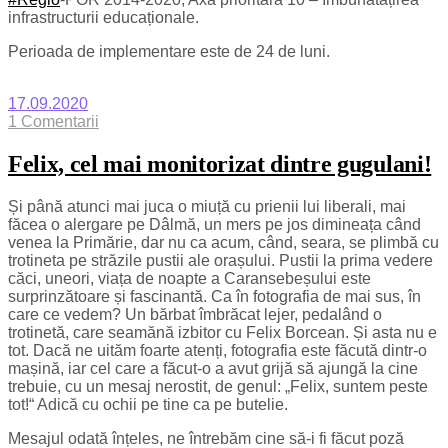
infrastructurii educaționale.
Perioada de implementare este de 24 de luni.
17.09.2020
1 Comentarii
Felix, cel mai monitorizat dintre gugulani!
Și până atunci mai juca o miuță cu prienii lui liberali, mai
făcea o alergare pe Dâlmă, un mers pe jos dimineața când
venea la Primărie, dar nu ca acum, când, seara, se plimbă cu
trotineta pe străzile pustii ale orașului. Pustii la prima vedere
căci, uneori, viața de noapte a Caransebeșului este
surprinzătoare și fascinantă. Ca în fotografia de mai sus, în
care ce vedem? Un bărbat îmbrăcat lejer, pedalând o
trotinetă, care seamănă izbitor cu Felix Borcean. Și asta nu e
tot. Dacă ne uităm foarte atenți, fotografia este făcută dintr-o
mașină, iar cel care a făcut-o a avut grijă să ajungă la cine
trebuie, cu un mesaj nerostit, de genul: „Felix, suntem peste
tot!“ Adică cu ochii pe tine ca pe butelie.
Mesajul odată înțeles, ne întrebăm cine să-i fi făcut poză