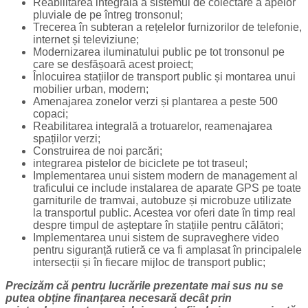
Reabilitarea integrală a sistemul de colectare a apelor
pluviale de pe întreg tronsonul;
Trecerea în subteran a rețelelor furnizorilor de telefonie,
internet și televiziune;
Modernizarea iluminatului public pe tot tronsonul pe
care se desfășoară acest proiect;
Înlocuirea stațiilor de transport public și montarea unui
mobilier urban, modern;
Amenajarea zonelor verzi și plantarea a peste 500
copaci;
Reabilitarea integrală a trotuarelor, reamenajarea
spațiilor verzi;
Construirea de noi parcări;
integrarea pistelor de biciclete pe tot traseul;
Implementarea unui sistem modern de management al
traficului ce include instalarea de aparate GPS pe toate
garniturile de tramvai, autobuze și microbuze utilizate
la transportul public. Acestea vor oferi date în timp real
despre timpul de așteptare în stațiile pentru călători;
Implementarea unui sistem de supraveghere video
pentru siguranță rutieră ce va fi amplasat în principalele
intersecții și în fiecare mijloc de transport public;
Precizăm că pentru lucrările prezentate mai sus nu se
putea obține finanțarea necesară decât prin