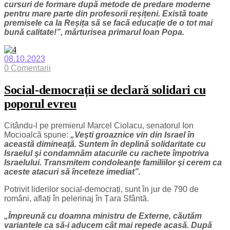
cursuri de formare după metode de predare moderne
pentru mare parte din profesorii reșițeni. Există toate
premisele ca la Reșița să se facă educație de o tot mai
bună calitate!”, mărturisea primarul Ioan Popa.
08.10.2023
0 Comentarii
Social-democrații se declară solidari cu
poporul evreu
Citându-l pe premierul Marcel Ciolacu, senatorul Ion
Mocioalcă spune:
„Veşti groaznice vin din Israel în
această dimineaţă. Suntem în deplină solidaritate cu
Israelul şi condamnăm atacurile cu rachete împotriva
Israelului. Transmitem condoleanţe familiilor şi cerem ca
aceste atacuri să înceteze imediat”.
Potrivit liderilor social-democrați, sunt în jur de 790 de
români, aflați în pelerinaj în Țara Sfântă.
„Împreună cu doamna ministru de Externe, căutăm
variantele ca să-i aducem cât mai repede acasă. După