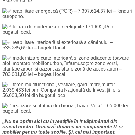
Este vorba de:
reabilitare energetică (POR) – 7.397.614,37 lei – fonduri
europene.
lucrări de modernizare neeligibile 171.692,45 lei –
bugetul local.
reabilitare interioară și exterioară a căminului –
535.285,69 lei – bugetul local.
modernizare curte interioară și zone adiacente (pavare
alei, montare mobilier urban, înfrumusețare zone verzi,
plantare arbori și gazon, asfaltare zonă de acces auto) –
783.081,85 lei – bugetul local.
teren multifuncțional, vestiare, gard împrejmuitor –
2.039.433 lei prin Compania Națională de Învestiții lei și
56.003,50 lei din bugetul local.
realizare sculptură din bronz „Traian Vuia” – 65.000 lei –
bugetul local.
„Nu ne oprim aici cu investițiile în învățământul din
orașul nostru. Urmează dotarea cu echipamente IT și
mobilier pentru toate școlile. Și, cel mai important,