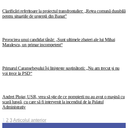
Clarificări referitoare la proiectul transfrontalier: „Rețea comună durabilă
pentru situațiile de urgență din Banat”
Prorocirea unui candidat tânăr: „Sunt ultimele zbateri ale lui Mihai
Maralescu, un primar incompetent“
Primarul Caransebeșului își liniștește susținătorii: „Nu am trecut și nu
voi trece la PSD“
Andrei Plujar, USR, vrea să știe de ce pompierii nu au avut o mașină cu
scară lungă, cu care să fi intervenit la incendiul de la Palatul
Administrativ
1
2
3
Articolul anterior