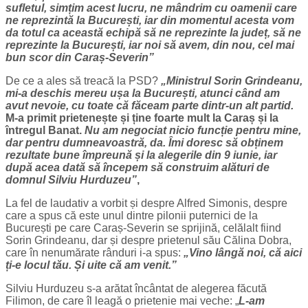
sufletul, simțim acest lucru, ne mândrim cu oamenii care
ne reprezintă la București, iar din momentul acesta vom
da totul ca această echipă să ne reprezinte la județ, să ne
reprezinte la București, iar noi să avem, din nou, cel mai
bun scor din Caraș-Severin”
De ce a ales să treacă la PSD?
„Ministrul Sorin Grindeanu,
mi-a deschis mereu ușa la București, atunci când am
avut nevoie, cu toate că făceam parte dintr-un alt partid.
M-a primit prietenește și ține foarte mult la Caraș și la
întregul Banat.
Nu am negociat nicio funcție pentru mine,
dar pentru dumneavoastră, da. Îmi doresc să obținem
rezultate bune împreună și la alegerile din 9 iunie, iar
după acea dată să începem să construim alături de
domnul Silviu Hurduzeu”
,
La fel de laudativ a vorbit și despre Alfred Simonis, despre
care a spus că este unul dintre pilonii puternici de la
București pe care Caraș-Severin se sprijină, celălalt fiind
Sorin Grindeanu, dar și despre prietenul său Călina Dobra,
care în nenumărate rânduri i-a spus:
„Vino lângă noi, că aici
ți-e locul tău. Și uite că am venit.”
Silviu Hurduzeu s-a arătat încântat de alegerea făcută
Filimon, de care îl leagă o prietenie mai veche: „
L-am