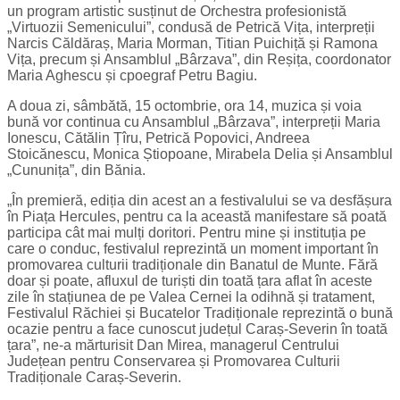
un program artistic susținut de Orchestra profesionistă
„Virtuozii Semenicului”, condusă de Petrică Vița, interpreții
Narcis Căldăraș, Maria Morman, Titian Puichiță și Ramona
Vița, precum și Ansamblul „Bârzava”, din Reșița, coordonator
Maria Aghescu și cpoegraf Petru Bagiu.
A doua zi, sâmbătă, 15 octombrie, ora 14, muzica și voia
bună vor continua cu Ansamblul „Bârzava”, interpreții Maria
Ionescu, Cătălin Țîru, Petrică Popovici, Andreea
Stoicănescu, Monica Știopoane, Mirabela Delia și Ansamblul
„Cununița”, din Bănia.
„În premieră, ediția din acest an a festivalului se va desfășura
în Piața Hercules, pentru ca la această manifestare să poată
participa cât mai mulți doritori. Pentru mine și instituția pe
care o conduc, festivalul reprezintă un moment important în
promovarea culturii tradiționale din Banatul de Munte. Fără
doar și poate, afluxul de turiști din toată țara aflat în aceste
zile în stațiunea de pe Valea Cernei la odihnă și tratament,
Festivalul Răchiei și Bucatelor Tradiționale reprezintă o bună
ocazie pentru a face cunoscut județul Caraș-Severin în toată
țara”, ne-a mărturisit Dan Mirea, managerul Centrului
Județean pentru Conservarea și Promovarea Culturii
Tradiționale Caraș-Severin.