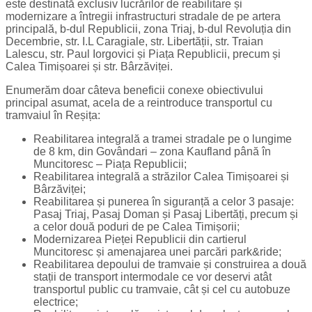
este destinată exclusiv lucrărilor de reabilitare și
modernizare a întregii infrastructuri stradale de pe artera
principală, b-dul Republicii, zona Triaj, b-dul Revoluția din
Decembrie, str. I.L Caragiale, str. Libertății, str. Traian
Lalescu, str. Paul Iorgovici și Piața Republicii, precum și
Calea Timișoarei și str. Bârzăviței.
Enumerăm doar câteva beneficii conexe obiectivului
principal asumat, acela de a reintroduce transportul cu
tramvaiul în Reșița:
Reabilitarea integrală a tramei stradale pe o lungime
de 8 km, din Govândari – zona Kaufland până în
Muncitoresc – Piața Republicii;
Reabilitarea integrală a străzilor Calea Timișoarei și
Bârzăviței;
Reabilitarea și punerea în siguranță a celor 3 pasaje:
Pasaj Triaj, Pasaj Doman și Pasaj Libertăți, precum și
a celor două poduri de pe Calea Timișorii;
Modernizarea Pieței Republicii din cartierul
Muncitoresc și amenajarea unei parcări park&ride;
Reabilitarea depoului de tramvaie și construirea a două
stații de transport intermodale ce vor deservi atât
transportul public cu tramvaie, cât și cel cu autobuze
electrice;