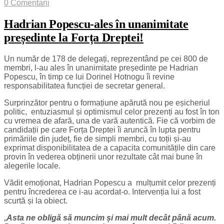
0 Comentarii
Hadrian Popescu-ales în unanimitate
președinte la Forța Dreptei!
Un număr de 178 de delegați, reprezentând pe cei 800 de
membri, l-au ales în unanimitate președinte pe Hadrian
Popescu, în timp ce lui Dorinel Hotnogu îi revine
responsabilitatea funcției de secretar general.
Surprinzător pentru o formațiune apărută nou pe eșicheriul
politic, entuziasmul și optimismul celor prezenți au fost în ton
cu vremea de afară, una de vară autentică. Fie că vorbim de
candidații pe care Forța Dreptei îi aruncă în lupta pentru
primăriile din județ, fie de simpli membri, cu toții și-au
exprimat disponibilitatea de a capacita comunitățile din care
provin în vederea obținerii unor rezultate cât mai bune în
alegerile locale.
Vădit emoționat, Hadrian Popescu a mulțumit celor prezenți
pentru încrederea ce i-au acordat-o. Intervenția lui a fost
scurtă și la obiect.
„
Asta ne obligă să muncim și mai mult decât până acum.