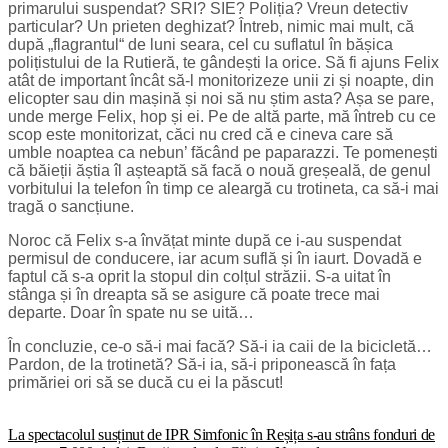
primarului suspendat? SRI? SIE? Poliția? Vreun detectiv
particular? Un prieten deghizat? Întreb, nimic mai mult, că
după „flagrantul“ de luni seara, cel cu suflatul în bășica
polițistului de la Rutieră, te gândești la orice. Să fi ajuns Felix
atât de important încât să-l monitorizeze unii zi și noapte, din
elicopter sau din mașină și noi să nu știm asta? Așa se pare,
unde merge Felix, hop și ei. Pe de altă parte, mă întreb cu ce
scop este monitorizat, căci nu cred că e cineva care să
umble noaptea ca nebun’ făcând pe paparazzi. Te pomenești
că băieții ăștia îl așteaptă să facă o nouă greșeală, de genul
vorbitului la telefon în timp ce aleargă cu trotineta, ca să-i mai
tragă o sancțiune.
Noroc că Felix s-a învățat minte după ce i-au suspendat
permisul de conducere, iar acum suflă și în iaurt. Dovadă e
faptul că s-a oprit la stopul din colțul străzii. S-a uitat în
stânga și în dreapta să se asigure că poate trece mai
departe. Doar în spate nu se uită…
În concluzie, ce-o să-i mai facă? Să-i ia caii de la bicicletă…
Pardon, de la trotinetă? Să-i ia, să-i priponească în fața
primăriei ori să se ducă cu ei la păscut!
La spectacolul susținut de IPR Simfonic în Reșița s-au strâns fonduri de