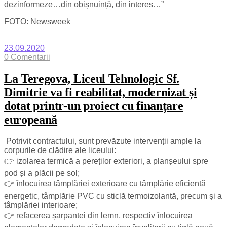
dezinformeze…din obișnuință, din interes…”
FOTO: Newsweek
23.09.2020
0 Comentarii
La Teregova, Liceul Tehnologic Sf.
Dimitrie va fi reabilitat, modernizat și
dotat printr-un proiect cu finanțare
europeană
Potrivit contractului, sunt prevăzute intervenții ample la
corpurile de clădire ale liceului:
👉 izolarea termică a pereților exteriori, a planșeului spre
pod și a plăcii pe sol;
👉 înlocuirea tâmplăriei exterioare cu tâmplărie eficientă
energetic, tâmplărie PVC cu sticlă termoizolantă, precum și a
tâmplăriei interioare;
👉 refacerea șarpantei din lemn, respectiv înlocuirea