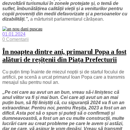
dezvoltării turismului în zonele protejate și, o temă de
suflet, îmbunătățirea calității vieții și a veniturilor pentru
copiii proveniți din medii defavorizate și a persoanelor cu
dizabilități.”,
a mărturisit parlamentarul cărășean.
01.01.2024
0 Comentarii
În noaptea dintre ani, primarul Popa a fost
alături de reșițenii din Piața Prefecturii
Cu puțin timp înainte de miezul nopții și de startul focului de
artificii, pe scenă a urcat primarul Ioan Popa care a transmis
mesajul său pentru noul an.
„Pe cei care au avut un an bun, vreau să-i liniștesc că
anul viitor va fi și mai bun. Cei care ați avut un an mai
puțin bun, să fiți liniștiți că, cu siguranță 2024 va fi un an
extraordinar. Pentru noi, pentru Reșița, 2023 a fost un an
dificil. Asta pot să o spun și puteți să o confirmați și
dumneavoastră, a fost un an cu multe construcții, multe
lucrări care au creat probleme pe care le avem și astăzi,
dar pe care, vă asigur le vom depăși. Vreau să transmit