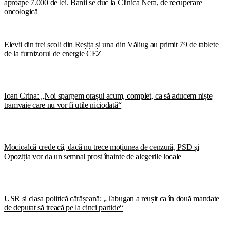
aproape 7.000 de lei. Banii se duc la Clinica Nera, de recuperare
oncologică
Elevii din trei școli din Reșița și una din Văliug au primit 79 de tablete
de la furnizorul de energie CEZ
Ioan Crina: „Noi spargem orașul acum, complet, ca să aducem niște
tramvaie care nu vor fi utile niciodată“
Mocioalcă crede că, dacă nu trece moțiunea de cenzură, PSD și
Opoziția vor da un semnal prost înainte de alegerile locale
USR și clasa politică cărășeană: „Tabugan a reușit ca în două mandate
de deputat să treacă pe la cinci partide“