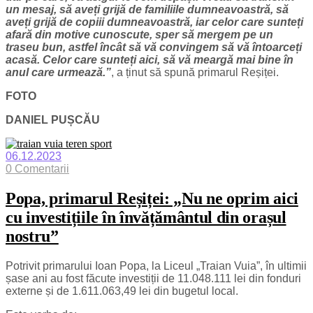
un mesaj, să aveți grijă de familiile dumneavoastră, să
aveți grijă de copiii dumneavoastră, iar celor care sunteți
afară din motive cunoscute, sper să mergem pe un
traseu bun, astfel încât să vă convingem să vă întoarceți
acasă. Celor care sunteți aici, să vă meargă mai bine în
anul care urmează.”
, a ținut să spună primarul Reșiței.
FOTO
DANIEL PUȘCĂU
06.12.2023
0 Comentarii
Popa, primarul Reșiței: „Nu ne oprim aici
cu investițiile în învățământul din orașul
nostru”
Potrivit primarului Ioan Popa, la Liceul „Traian Vuia”, în ultimii
șase ani au fost făcute investiții de 11.048.111 lei din fonduri
externe și de 1.611.063,49 lei din bugetul local.