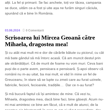
alții. La fel și primarii. Se fac anchete, toți vor tăcea, campania
se duce, uităm ce-a fost și uite așa ne furăm singuri căciula,
spunând că e bine în România.
03.06.2024
0 Comentarii
Scrisoarea lui Mircea Geoană către
Mihaela, dragostea mea!
Și cu atât mai mult mi-e dor de cărările bătute cu piciorul, cu cât
mă bate gândul să mă întorc acasă. Că am muncit destul prin
ale străinătățuri. Că de murit de foame nu vom muri. Ceva bani
puși de-o parte avem, pensioara e pensioară. Ș-apoi observ că
românii nu m-au uitat, ba mai mult, ei văd în mine un fel de
Greuceanu, în stare să se lupte cu zmeii care au furat uzinele,
fabricile, feciorii, fecioarele, tradițiile… Dar ce n-au furat?
Și mă bucură faptul că își amintesc de mine. Că vezi tu,
Mihaela, dragostea mea, dacă bine faci, bine găsești. Acum nu-
mi mai amintesc ce bine am făcut, că e mult de atunci, de la