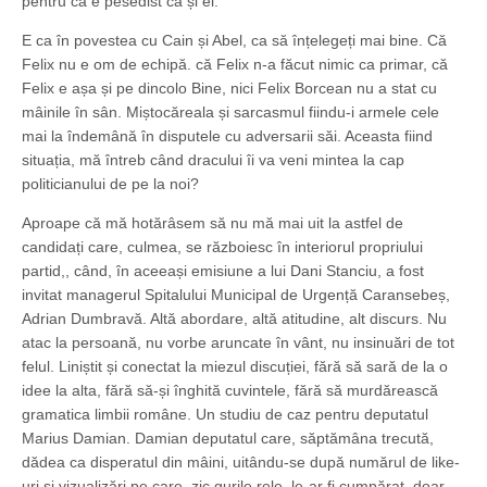
pentru că e pesedist ca și ei.
E ca în povestea cu Cain și Abel, ca să înțelegeți mai bine. Că
Felix nu e om de echipă. că Felix n-a făcut nimic ca primar, că
Felix e așa și pe dincolo Bine, nici Felix Borcean nu a stat cu
mâinile în sân. Miștocăreala și sarcasmul fiindu-i armele cele
mai la îndemână în disputele cu adversarii săi. Aceasta fiind
situația, mă întreb când dracului îi va veni mintea la cap
politicianului de pe la noi?
Aproape că mă hotărâsem să nu mă mai uit la astfel de
candidați care, culmea, se războiesc în interiorul propriului
partid,, când, în aceeași emisiune a lui Dani Stanciu, a fost
invitat managerul Spitalului Municipal de Urgență Caransebeș,
Adrian Dumbravă. Altă abordare, altă atitudine, alt discurs. Nu
atac la persoană, nu vorbe aruncate în vânt, nu insinuări de tot
felul. Liniștit și conectat la miezul discuției, fără să sară de la o
idee la alta, fără să-și înghită cuvintele, fără să murdărească
gramatica limbii române. Un studiu de caz pentru deputatul
Marius Damian. Damian deputatul care, săptămâna trecută,
dădea ca disperatul din mâini, uitându-se după numărul de like-
uri și vizualizări pe care, zic gurile rele, le-ar fi cumpărat, doar