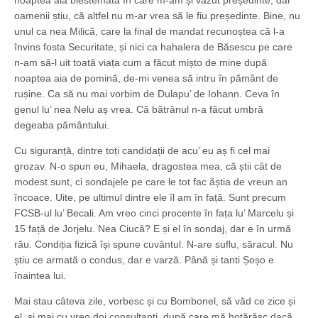
noaptea aia blestemată în care m-am și văzut președinte, dar
oamenii știu, că altfel nu m-ar vrea să le fiu președinte. Bine, nu
unul ca nea Milică, care la final de mandat recunoștea că l-a
învins fosta Securitate, și nici ca hahalera de Băsescu pe care
n-am să-l uit toată viața cum a făcut mișto de mine după
noaptea aia de pomină, de-mi venea să intru în pământ de
rușine. Ca să nu mai vorbim de Dulapu’ de Iohann. Ceva în
genul lu’ nea Nelu aș vrea. Că bătrânul n-a făcut umbră
degeaba pământului.
Cu siguranță, dintre toți candidații de acu’ eu aș fi cel mai
grozav. N-o spun eu, Mihaela, dragostea mea, că știi cât de
modest sunt, ci sondajele pe care le tot fac ăștia de vreun an
încoace. Uite, pe ultimul dintre ele îl am în față. Sunt precum
FCSB-ul lu’ Becali. Am vreo cinci procente în fața lu’ Marcelu și
15 față de Jorjelu. Nea Ciucă? E și el în sondaj, dar e în urmă
rău. Condiția fizică își spune cuvântul. N-are suflu, săracul. Nu
știu ce armată o condus, dar e varză. Până și tanti Șoșo e
înaintea lui.
Mai stau câteva zile, vorbesc și cu Bombonel, să văd ce zice și
el, și mai cu vreo doi consultanți, după care mă hotărăsc dacă