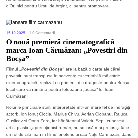
d’Or, nici pentru Ursul de Argint, ci pentru promovare.
15.10.2025
0 Comentarii
O nouă premieră cinematografică
marca Ioan Cărmăzan: „Povestiri din
Bocșa”
Filmul
„
Povestiri din Bocșa”
are la bază o carte ale cărei
povestiri sunt transpuse în secvențe cu veritabilă măiestrie
cinematografică, realizat cu prieteni, din dragoste pentru Bocșa,
locul care va rămâne pentru totdeauna „acasă” lui Ioan
Cărmăzan!
Rolurile principale sunt interpretate într-un mare fel de îndrăgiți
actori: Ion Ionuț Ciocia, Marius Chivu, Adrian Ciobanu, Raluca
Guslicov și Oana Zara, iar bănățeanul Valeriu Sepi, cunoscut
artist plastic și percuționist român, nu se lasă mai prejos și face
un rol de zile mari în filmul prietenului său Nuțu Cărmăzan, dând