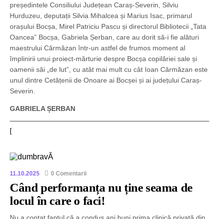
președintele Consiliului Județean Caraș-Severin, Silviu
Hurduzeu, deputații Silvia Mihalcea și Marius Isac, primarul
orașului Bocșa, Mirel Patriciu Pascu și directorul Bibliotecii „Tata
Oancea” Bocșa, Gabriela Șerban, care au dorit să-i fie alături
maestrului Cărmăzan într-un astfel de frumos moment al
împlinirii unui proiect-mărturie despre Bocșa copilăriei sale și
oamenii săi „de lut”, cu atât mai mult cu cât Ioan Cărmăzan este
unul dintre Cetățenii de Onoare ai Bocșei și ai județului Caraș-
Severin.
GABRIELA ȘERBAN
[
11.10.2025
0 Comentarii
Când performanța nu ține seama de
locul în care o faci!
Nu a contat faptul că a condus ani buni prima clinică privată din