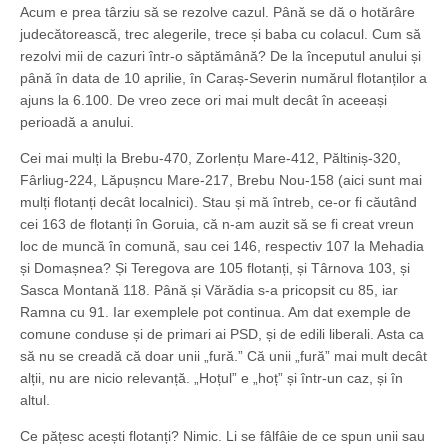
Acum e prea târziu să se rezolve cazul. Până se dă o hotărâre
judecătorească, trec alegerile, trece și baba cu colacul. Cum să
rezolvi mii de cazuri într-o săptămână? De la începutul anului și
până în data de 10 aprilie, în Caraș-Severin numărul flotanților a
ajuns la 6.100. De vreo zece ori mai mult decât în aceeași
perioadă a anului.
Cei mai mulți la Brebu-470, Zorlențu Mare-412, Păltiniș-320,
Fârliug-224, Lăpușncu Mare-217, Brebu Nou-158 (aici sunt mai
mulți flotanți decât localnici). Stau și mă întreb, ce-or fi căutând
cei 163 de flotanți în Goruia, că n-am auzit să se fi creat vreun
loc de muncă în comună, sau cei 146, respectiv 107 la Mehadia
și Domașnea? Și Teregova are 105 flotanți, și Târnova 103, și
Sasca Montană 118. Până și Vărădia s-a pricopsit cu 85, iar
Ramna cu 91. Iar exemplele pot continua. Am dat exemple de
comune conduse și de primari ai PSD, și de edili liberali. Asta ca
să nu se creadă că doar unii „fură.” Că unii „fură” mai mult decât
alții, nu are nicio relevanță. „Hoțul” e „hoț” și într-un caz, și în
altul.
Ce pățesc acești flotanți? Nimic. Li se fâlfâie de ce spun unii sau