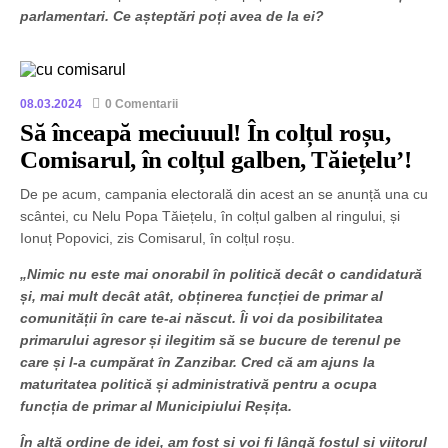
parlamentari. Ce așteptări poți avea de la ei?
08.03.2024
0 Comentarii
Să înceapă meciuuul! În colțul roșu,
Comisarul, în colțul galben, Tăiețelu’!
De pe acum, campania electorală din acest an se anunță una cu
scântei, cu Nelu Popa Tăiețelu, în colțul galben al ringului, și
Ionuț Popovici, zis Comisarul, în colțul roșu.
„Nimic nu este mai onorabil în politică decât o candidatură
și, mai mult decât atât, obținerea funcției de primar al
comunității în care te-ai născut. Îi voi da posibilitatea
primarului agresor și ilegitim să se bucure de terenul pe
care și l-a cumpărat în Zanzibar. Cred că am ajuns la
maturitatea politică și administrativă pentru a ocupa
funcția de primar al Municipiului Reșița.
În altă ordine de idei, am fost și voi fi lângă fostul și viitorul