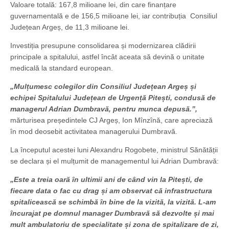
Valoare totală: 167,8 milioane lei, din care finanțare
guvernamentală e de 156,5 milioane lei, iar contribuția Consiliul
Județean Argeș, de 11,3 milioane lei.
Investiția presupune consolidarea și modernizarea clădirii
principale a spitalului, astfel încât aceata să devină o unitate
medicală la standard european.
„Mulțumesc colegilor din Consiliul Județean Argeș și
echipei Spitalului Județean de Urgență Pitești, condusă de
managerul Adrian Dumbravă, pentru munca depusă.”,
mărturisea președintele CJ Argeș, Ion Mînzînă, care apreciază
în mod deosebit activitatea managerului Dumbravă.
La începutul acestei luni Alexandru Rogobete, ministrul Sănătății
se declara și el mulțumit de managementul lui Adrian Dumbravă:
„Este a treia oară în ultimii ani de când vin la Pitești, de
fiecare data o fac cu drag și am observat că infrastructura
spitalicească se schimbă în bine de la vizită, la vizită. L-am
încurajat pe domnul manager Dumbravă să dezvolte și mai
mult ambulatoriu de specialitate și zona de spitalizare de zi,