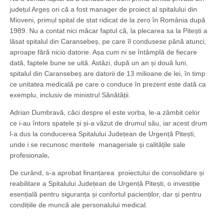
județul Argeș ori că a fost manager de proiect al spitalului din
Mioveni, primul spital de stat ridicat de la zero în România după
1989. Nu a contat nici măcar faptul că, la plecarea sa la Pitești a
lăsat spitalul din Caransebeș, pe care îl condusese până atunci,
aproape fără nicio datorie. Așa cum ni se întâmplă de fiecare
dată, faptele bune se uită. Astăzi, după un an și două luni,
spitalul din Caransebeș are datorii de 13 milioane de lei, în timp
ce unitatea medicală pe care o conduce în prezent este dată ca
exemplu, inclusiv de ministrul Sănătății.
Adrian Dumbravă, căci despre el este vorba, le-a zâmbit celor
ce i-au întors spatele și și-a văzut de drumul său, iar acest drum
l-a dus la conducerea Spitalului Județean de Urgență Pitești,
unde i se recunosc meritele manageriale și calitățile sale
profesionale
.
De curând, s-a aprobat finanțarea proiectului de consolidare și
reabilitare a Spitalului Județean de Urgență Pitești, o investiție
esențială pentru siguranța și confortul pacienților, dar și pentru
condițiile de muncă ale personalului medical.