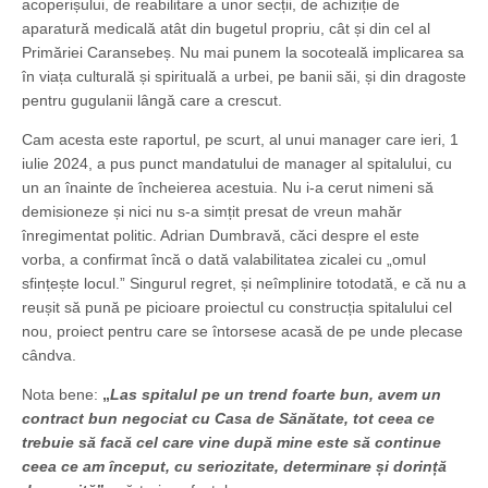
acoperișului, de reabilitare a unor secții, de achiziție de
aparatură medicală atât din bugetul propriu, cât și din cel al
Primăriei Caransebeș. Nu mai punem la socoteală implicarea sa
în viața culturală și spirituală a urbei, pe banii săi, și din dragoste
pentru gugulanii lângă care a crescut.
Cam acesta este raportul, pe scurt, al unui manager care ieri, 1
iulie 2024, a pus punct mandatului de manager al spitalului, cu
un an înainte de încheierea acestuia. Nu i-a cerut nimeni să
demisioneze și nici nu s-a simțit presat de vreun mahăr
înregimentat politic. Adrian Dumbravă, căci despre el este
vorba, a confirmat încă o dată valabilitatea zicalei cu „omul
sfințește locul.” Singurul regret, și neîmplinire totodată, e că nu a
reușit să pună pe picioare proiectul cu construcția spitalului cel
nou, proiect pentru care se întorsese acasă de pe unde plecase
cândva.
Nota bene:
„
Las spitalul pe un trend foarte bun, avem un
contract bun negociat cu Casa de Sănătate, tot ceea ce
trebuie să facă cel care vine după mine este să continue
ceea ce am început, cu seriozitate, determinare și dorință