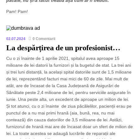
păcate, nu și-a făcut treaba așa cum ar fi trebuit.”
Pam! Pam!
02.07.2024
0 Comentarii
La despărțirea de un profesionist…
Cu o zi înainte de 1 aprilie 2021, spitalul avea aproape 15
milioane de lei datorii la furnizori și la bugetul de stat. La trei ani
și trei luni distanță, la același spital datoriile sunt de 1,5 milioane
de lei, reprezentând facturi mai mici de 60 de zile. Mai mult de
atât, are de încasat de la Casa Județeană de Asigurări de
Sănătate peste 2,4 milioane de lei, pentru serviciile asigurate în
iunie. Una peste alta, un excedent de aproape un milion de lei.
Și tot atunci, cu o zi înainte de ziua păcălelilor, pacienții erau pe
punctul de a nu mai primi hrană (aia, bună, rea, nu mai
contează) din cauza datoriilor de 3,5 milioane de lei. Astăzi,
furnizorul de hrană mai are de încasat doar un sfert de milion de
lei. La toate acestea se adaugă lucrările de reparații ale