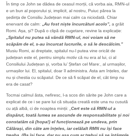
În timp ce John se dădea de ceasul morții, că vorba aia, RMN-ul
e un bun al poporului și, implicit, al nostru, Puiuc părea la
ședința de Consiliu Județean mai calm ca niciodată. Chiar
enervant de calm:
„
Au fost niște încurcături acolo”,
a grăit
Romi. Așa, și? După o clipă de cugetare, revine la explicație:
„Spitalul nu putea să vândă RMN-ul, noi voiam să ne
scăpăm de el, s-au încurcat lucrurile, o să le descâlcim.”
Musiu Romi, ai dreptate, spitalul nu-l putea vine oricât de
județean este el, pentru simplu motiv că nu era al lui, ci al
Consiliului Județean și, vorba lu’ Ștefan cel Mare:, al urmașilor,
urmașilor lui. El, spitalul, doar îl administra. Asta am înțeles, dar
nu și chestia cu scăpatul. De ce să fi scăpat de el, cât timp nu
era de casat?
Tocmai calmul ăsta, nefiresc, l-a scos din sărite pe John care a
explicat de ce i se pare lui că situația creată este una nu cusută
cu ață albă, ci de noaptea minții:
„
Cert este că RMN-ul a
dispărut, toată lumea se ascunde de responsabilitate și noi
constatăm că (hopa!) el funcționează pe undeva, prin
Călărași, din câte am înțeles, iar celălalt RMN nu își face
treaba. (Ba își face, dar nu așa cum ar trebui să se întâmple