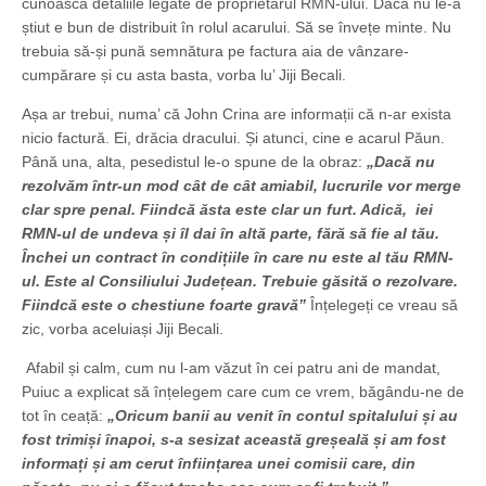
cunoască detaliile legate de proprietarul RMN-ului. Dacă nu le-a
știut e bun de distribuit în rolul acarului. Să se învețe minte. Nu
trebuia să-și pună semnătura pe factura aia de vânzare-
cumpărare și cu asta basta, vorba lu’ Jiji Becali.
Așa ar trebui, numa’ că John Crina are informații că n-ar exista
nicio factură. Ei, drăcia dracului. Și atunci, cine e acarul Păun.
Până una, alta, pesedistul le-o spune de la obraz:
„Dacă nu
rezolvăm într-un mod cât de cât amiabil, lucrurile vor merge
clar spre penal. Fiindcă ăsta este clar un furt. Adică, iei
RMN-ul de undeva și îl dai în altă parte, fără să fie al tău.
Închei un contract în condițiile în care nu este al tău RMN-
ul. Este al Consiliului Județean. Trebuie găsită o rezolvare.
Fiindcă este o chestiune foarte gravă”
Înțelegeți ce vreau să
zic, vorba aceluiași Jiji Becali.
Afabil și calm, cum nu l-am văzut în cei patru ani de mandat,
Puiuc a explicat să înțelegem care cum ce vrem, băgându-ne de
tot în ceață:
„Oricum banii au venit în contul spitalului și au
fost trimiși înapoi, s-a sesizat această greșeală și am fost
informați și am cerut înființarea unei comisii care, din