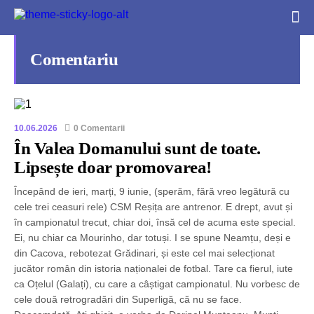
Comentariu
10.06.2026
0 Comentarii
În Valea Domanului sunt de toate.
Lipsește doar promovarea!
Începând de ieri, marți, 9 iunie, (sperăm, fără vreo legătură cu
cele trei ceasuri rele) CSM Reșița are antrenor. E drept, avut și
în campionatul trecut, chiar doi, însă cel de acuma este special.
Ei, nu chiar ca Mourinho, dar totuși. I se spune Neamțu, deși e
din Cacova, rebotezat Grădinari, și este cel mai selecționat
jucător român din istoria naționalei de fotbal. Tare ca fierul, iute
ca Oțelul (Galați), cu care a câștigat campionatul. Nu vorbesc de
cele două retrogradări din Superligă, că nu se face.