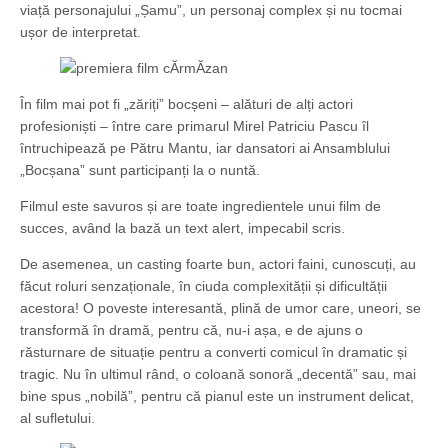
viață personajului „Șamu”, un personaj complex și nu tocmai
ușor de interpretat.
În film mai pot fi „zăriți” bocșeni – alături de alți actori
profesioniști – între care primarul Mirel Patriciu Pascu îl
întruchipează pe Pătru Mantu, iar dansatori ai Ansamblului
„Bocșana” sunt participanți la o nuntă.
Filmul este savuros și are toate ingredientele unui film de
succes, având la bază un text alert, impecabil scris.
De asemenea, un casting foarte bun, actori faini, cunoscuți, au
făcut roluri senzaționale, în ciuda complexității și dificultății
acestora! O poveste interesantă, plină de umor care, uneori, se
transformă în dramă, pentru că, nu-i așa, e de ajuns o
răsturnare de situație pentru a converti comicul în dramatic și
tragic. Nu în ultimul rând, o coloană sonoră „decentă” sau, mai
bine spus „nobilă”, pentru că pianul este un instrument delicat,
al sufletului.