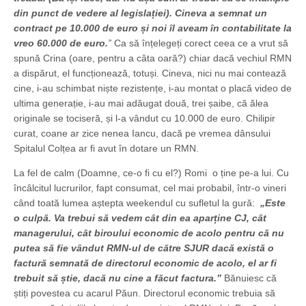
din punct de vedere al legislației). Cineva a semnat un
contract pe 10.000 de euro și noi îl aveam în contabilitate la
vreo 60.000 de euro.
”
Ca să înțelegeți corect ceea ce a vrut să
spună Crina (oare, pentru a câta oară?) chiar dacă vechiul RMN
a dispărut, el funcționează, totuși. Cineva, nici nu mai contează
cine, i-au schimbat niște rezistențe, i-au montat o placă video de
ultima generație, i-au mai adăugat două, trei șaibe, că ălea
originale se tociseră, și l-a vândut cu 10.000 de euro. Chilipir
curat, coane ar zice nenea Iancu, dacă pe vremea dânsului
Spitalul Colțea ar fi avut în dotare un RMN.
La fel de calm (Doamne, ce-o fi cu el?) Romi o ține pe-a lui. Cu
încâlcitul lucrurilor, fapt consumat, cel mai probabil, într-o vineri
când toată lumea aștepta weekendul cu sufletul la gură:
„Este
o culpă. Va trebui să vedem cât din ea aparține CJ, cât
managerului, cât biroului economic de acolo pentru că nu
putea să fie vândut RMN-ul de către SJUR dacă există o
factură semnată de directorul economic de acolo, el ar fi
trebuit să știe, dacă nu cine a făcut factura.”
Bănuiesc că
știți povestea cu acarul Păun. Directorul economic trebuia să