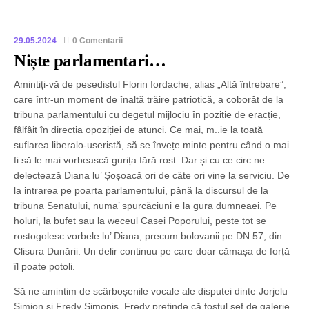
29.05.2024
0 Comentarii
Niște parlamentari…
Amintiți-vă de pesedistul Florin Iordache, alias „Altă întrebare”,
care într-un moment de înaltă trăire patriotică, a coborât de la
tribuna parlamentului cu degetul mijlociu în poziție de eracție,
fâlfâit în direcția opoziției de atunci. Ce mai, m..ie la toată
suflarea liberalo-useristă, să se învețe minte pentru când o mai
fi să le mai vorbească gurița fără rost. Dar și cu ce circ ne
delectează Diana lu’ Șoșoacă ori de câte ori vine la serviciu. De
la intrarea pe poarta parlamentului, până la discursul de la
tribuna Senatului, numa’ spurcăciuni e la gura dumneaei. Pe
holuri, la bufet sau la weceul Casei Poporului, peste tot se
rostogolesc vorbele lu’ Diana, precum bolovanii pe DN 57, din
Clisura Dunării. Un delir continuu pe care doar cămașa de forță
îl poate potoli.
Să ne amintim de scârboșenile vocale ale disputei dinte Jorjelu
Simion și Fredy Simonis. Fredy pretinde că fostul șef de galerie