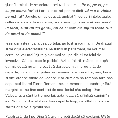
și-ar fi amintit de scandarea peluzei, cea cu:
„Pe ei, pe ei, pe
ei, pe mama lor”
și i-ar fi strecurat printre dinți:
„Am s-o violez
pe mă-ta!”
Jorjelu, un tip educat, umblat în cercuri intelectuale,
culturale și de artă modernă, s-a apărat:
„Eu să vorbesc așa?
Pardon, sunt un tip gentil, nu ca el care mă înjură toată ziua
de morți și de mamă!”
Ieșiri din astea, ca la ușa cortului, au fost și vor mai fi. De dragul
și de grija electoratului ce i-a trimis în parlament, se vor mai
certa, se vor mai înjura și vor mai scuipa din ei tot felul de
invective. Că așa este în politică. Azi se înjură, mâine se pupă,
dar niciodată nu am crezut că derapajul va merge atât de
departe, încât unii ar putea să rămână fără o ureche, nas, bucă
și alte organe aflate de vedere. Așa cum era să rămână fără nas
deputatul liberal Florin Roman. Într-un moment de tandrețe fără
margini, ce nu ține cont nici de sex, fostul său coleg, Dan
Vâlceanu, a sărit la trompa lui, gata, gata să-și înfigă caninii în
ea. Noroc că liberalul și-a tras capul la timp, că altfel nu știu ce
sfârșit ar fi avut gestul său.
Parafrazându-l pe Dinu Săraru, nu poți decât să exclami:
Niște