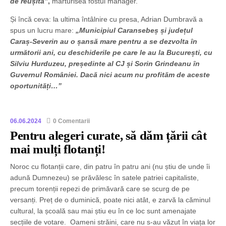
de reușită”
,
mărturisea fostul manager.
Și încă ceva: la ultima întâlnire cu presa, Adrian Dumbravă a
spus un lucru mare:
„Municipiul Caransebeș și județul
Caraș-Severin au o șansă mare pentru a se dezvolta în
următorii ani, cu deschiderile pe care le au la București, cu
Silviu Hurduzeu, președinte al CJ și Sorin Grindeanu în
Guvernul României. Dacă nici acum nu profităm de aceste
oportunități…”
06.06.2024
0 Comentarii
Pentru alegeri curate, să dăm țării cât
mai mulți flotanți!
Noroc cu flotanții care, din patru în patru ani (nu știu de unde îi
adună Dumnezeu) se prăvălesc în satele patriei capitaliste,
precum torenții repezi de primăvară care se scurg de pe
versanți. Preț de o duminică, poate nici atât, e zarvă la căminul
cultural, la școală sau mai știu eu în ce loc sunt amenajate
secțiile de votare. Oameni străini, care nu s-au văzut în viața lor