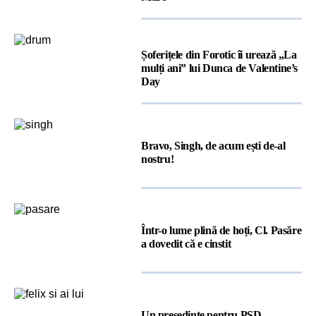
Șoferițele din Forotic îi urează „La
mulți ani” lui Dunca de Valentine’s
Day
Bravo, Singh, de acum ești de-al
nostru!
Într-o lume plină de hoți, Cl. Pasăre
a dovedit că e cinstit
Un președinte pentru PSD