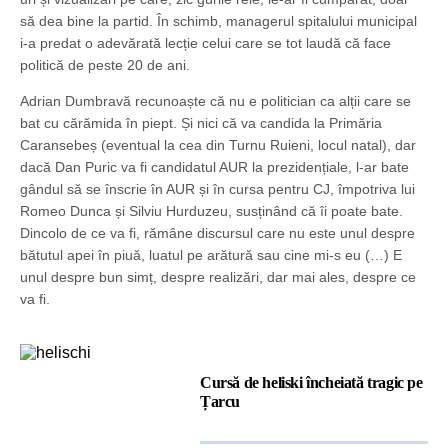
să dea bine la partid. În schimb, managerul spitalului municipal
i-a predat o adevărată lecție celui care se tot laudă că face
politică de peste 20 de ani.
Adrian Dumbravă recunoaște că nu e politician ca alții care se
bat cu cărămida în piept. Și nici că va candida la Primăria
Caransebeș (eventual la cea din Turnu Ruieni, locul natal), dar
dacă Dan Puric va fi candidatul AUR la prezidențiale, l-ar bate
gândul să se înscrie în AUR și în cursa pentru CJ, împotriva lui
Romeo Dunca și Silviu Hurduzeu, susținând că îi poate bate.
Dincolo de ce va fi, rămâne discursul care nu este unul despre
bătutul apei în piuă, luatul pe arătură sau cine mi-s eu (…) E
unul despre bun simț, despre realizări, dar mai ales, despre ce
va fi.
Cursă de heliski încheiată tragic pe
Țarcu