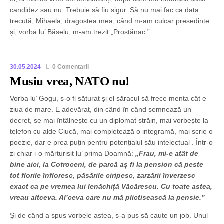
candidez sau nu. Trebuie să fiu sigur. Să nu mai fac ca data
trecută, Mihaela, dragostea mea, când m-am culcar președinte
și, vorba lu’ Băselu, m-am trezit „Prostănac.”
30.05.2024
0 Comentarii
Musiu vrea, NATO nu!
Vorba lu’ Gogu, s-o fi săturat și el săracul să frece menta cât e
ziua de mare. E adevărat, din când în când semnează un
decret, se mai întâlnește cu un diplomat străin, mai vorbește la
telefon cu alde Ciucă, mai completează o integramă, mai scrie o
poezie, dar e prea puțin pentru potențialul său intelectual . Într-o
zi chiar i-o mărturisit lu’ prima Doamnă:
„Frau, mi-e atât de
bine aici, la Cotroceni, de parcă aș fi la pension că peste
tot florile înfloresc, păsările ciripesc, zarzării înverzesc
exact ca pe vremea lui Ienăchiță Văcărescu. Cu toate astea,
vreau altceva. Al’ceva care nu mă plictisească la pensie.”
Și de când a spus vorbele astea, s-a pus să caute un job. Unul