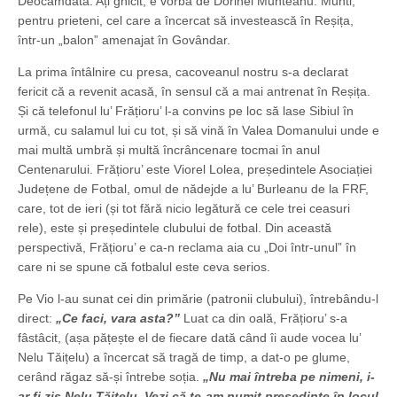
Deocamdată. Ați ghicit, e vorba de Dorinel Munteanu. Munti,
pentru prieteni, cel care a încercat să investească în Reșița,
într-un „balon” amenajat în Govândar.
La prima întâlnire cu presa, cacoveanul nostru s-a declarat
fericit că a revenit acasă, în sensul că a mai antrenat în Reșița.
Și că telefonul lu’ Frățioru’ l-a convins pe loc să lase Sibiul în
urmă, cu salamul lui cu tot, și să vină în Valea Domanului unde e
mai multă umbră și multă încrâncenare tocmai în anul
Centenarului. Frățioru’ este Viorel Lolea, președintele Asociației
Județene de Fotbal, omul de nădejde a lu’ Burleanu de la FRF,
care, tot de ieri (și tot fără nicio legătură ce cele trei ceasuri
rele), este și președintele clubului de fotbal. Din această
perspectivă, Frățioru’ e ca-n reclama aia cu „Doi într-unul” în
care ni se spune că fotbalul este ceva serios.
Pe Vio l-au sunat cei din primărie (patronii clubului), întrebându-l
direct:
„Ce faci, vara asta?”
Luat ca din oală, Frățioru’ s-a
fâstâcit, (așa pățește el de fiecare dată când îi aude vocea lu’
Nelu Tăițelu) a încercat să tragă de timp, a dat-o pe glume,
cerând răgaz să-și întrebe soția.
„Nu mai întreba pe nimeni, i-
ar fi zis Nelu Tăițelu. Vezi că te-am numit președinte în locul