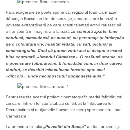
Fără exagerare se poate spune că, regizorul Ioan Cărmăzan
dăruiește Bocșei un film de senzație, deoarece are la bază o
poveste extraordinară pe care acești talentați actori reușesc să
o transpună în imagini; are la bază
„o
scriitură aparte,
bine
condusă, miraculoasă pe alocuri, cu personaje și întâmplări
de o coloratură vie, nuanțat redată, cu saft, pictural și
cinematografic. Cred că putem vorbi aici și despre o marcă
bine conturată, «brandul Cărmăzan». O țesătură stranie, de
o poeticitate tulburătoare. E formidabil cum, în doar câteva
rânduri, se deschid miraculoase ferestre spre acel
«dincolo», unde necunoscutul dobândește aură.”
Pentru reușita acestui proiect cinematografic merită felicitări toți
cei care, într-un fel sau altul, au contribuit la înfăptuirea lui!
Recunoștința și mulțumirile bocșenilor merg spre maestrul Ioan
Cărmăzan!
La premiera filmului
„Povestiri din Bocșa”
au fost prezenți și