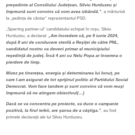
președinte al Consiliului Județean, Silviu Hurduzeu și
împreună sunt convins că vom avea izbândă.”
, a mărturisit
la „ședința de cântar” reprezentantul PSD.
„Sparring partner-ul” candidatului echipat în roșu, Silviu
Hurduzeu, a declarat:
„Am încredere că, pe 9 iunie 2024,
după 8 ani de conducere sterilă a Reşiţei de către PNL,
candidatul nostru va deveni primar al municipiului
reşedinţă de judeţ. Încă 4 ani cu Nelu Popa ar însemna o
pierdere de timp.
Mizez pe tinereţea, energia şi determinarea lui Ionuţ, pe
care l-am asigurat de tot sprijinul politic al Partidului Social
Democrat. Vom face tandem şi sunt convins că vom reuşi
împreună să ne atingem obiectivul(…)
Dacă se va concentra pe proiecte, va duce o campanie
pozitivă, la firul ierbii, are şansa de a câştiga.”
, au fost
primele declarații ale lui Silviu Hurduzeu.