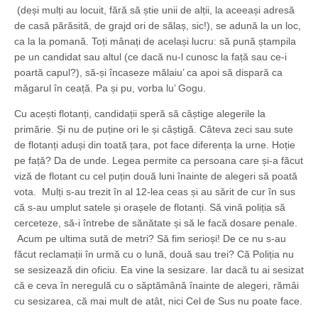
(deși mulți au locuit, fără să știe unii de alții, la aceeași adresă
de casă părăsită, de grajd ori de sălaș, sic!), se adună la un loc,
ca la la pomană. Toți mânați de același lucru: să pună ștampila
pe un candidat sau altul (ce dacă nu-l cunosc la față sau ce-i
poartă capul?), să-și încaseze mălaiu’ ca apoi să dispară ca
măgarul în ceață. Pa și pu, vorba lu’ Gogu.
Cu acești flotanți, candidații speră să câștige alegerile la
primărie. Și nu de puține ori le și câștigă. Câteva zeci sau sute
de flotanți aduși din toată țara, pot face diferența la urne. Hoție
pe față? Da de unde. Legea permite ca persoana care și-a făcut
viză de flotant cu cel puțin două luni înainte de alegeri să poată
vota. Mulți s-au trezit în al 12-lea ceas și au sărit de cur în sus
că s-au umplut satele și orașele de flotanți. Să vină poliția să
cerceteze, să-i întrebe de sănătate și să le facă dosare penale.
Acum pe ultima sută de metri? Să fim serioși! De ce nu s-au
făcut reclamații în urmă cu o lună, două sau trei? Că Poliția nu
se sesizează din oficiu. Ea vine la sesizare. Iar dacă tu ai sesizat
că e ceva în neregulă cu o săptămână înainte de alegeri, rămâi
cu sesizarea, că mai mult de atât, nici Cel de Sus nu poate face.