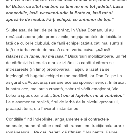
lu’ Bobar, că altul mai bun ca tine nu e în tot județul. Lasă
concediile, lasă, weekend-urile la Bratova, lasă tot și
apucă-te de treabă. Fă-ți echipă, cu antrenor de top.”
Și uite așa, de ieri, de pe la prânz, în Valea Domanului au
renăscut speranțele, promisiunile, angajamentele de loialitate
față de culorile clubului, de fanii echipei (atâția câți mai sunt) și
față de iarba verde de acasă care, vorba cuiva:
„să mă
rătăcesc în lume, nu mă lasă.”
Discursuri mobilizatoare, un fel
de cărămizi la temelia marilor izbânzi la capătul cărora se
întrezărește (în timp) promovarea. Tăițelu a lăsat să se
înțeleagă că bugetul echipei nu se modifică, iar Don Felipe i-a
asigurat că Aquacaraș rămâne același sponsor serios. Îmbrăcat
la patru ace, mai puțin cravată, sobru și vădit emoționat, Vio
Lolea a spus doar atât:
„Sunt om al faptelor, nu al vorbelor.”
La o asemenea replică, firul de iarbă de la nivelul gazonului,
proaspăt tuns, s-a înviorat instantaneu.
Condițiile fiind îndeplinite, angajamentele și contractele
semnate, nu ne rămâne decât să transmitem tradiționala urare
românească:
„Pe cai, băieți, că filmăm.”
Nu pentru Palme