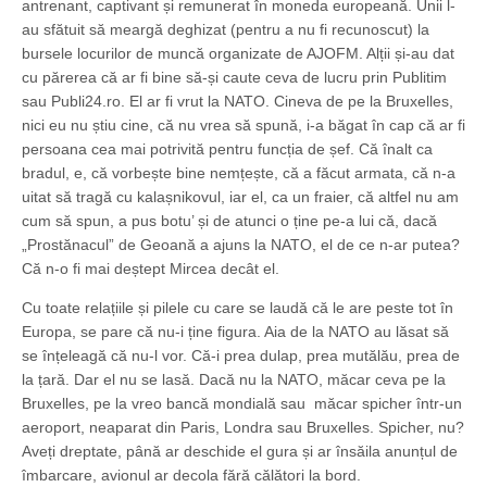
antrenant, captivant și remunerat în moneda europeană. Unii l-
au sfătuit să meargă deghizat (pentru a nu fi recunoscut) la
bursele locurilor de muncă organizate de AJOFM. Alții și-au dat
cu părerea că ar fi bine să-și caute ceva de lucru prin Publitim
sau Publi24.ro. El ar fi vrut la NATO. Cineva de pe la Bruxelles,
nici eu nu știu cine, că nu vrea să spună, i-a băgat în cap că ar fi
persoana cea mai potrivită pentru funcția de șef. Că înalt ca
bradul, e, că vorbește bine nemțește, că a făcut armata, că n-a
uitat să tragă cu kalașnikovul, iar el, ca un fraier, că altfel nu am
cum să spun, a pus botu’ și de atunci o ține pe-a lui că, dacă
„Prostănacul” de Geoană a ajuns la NATO, el de ce n-ar putea?
Că n-o fi mai deștept Mircea decât el.
Cu toate relațiile și pilele cu care se laudă că le are peste tot în
Europa, se pare că nu-i ține figura. Aia de la NATO au lăsat să
se înțeleagă că nu-l vor. Că-i prea dulap, prea mutălău, prea de
la țară. Dar el nu se lasă. Dacă nu la NATO, măcar ceva pe la
Bruxelles, pe la vreo bancă mondială sau măcar spicher într-un
aeroport, neaparat din Paris, Londra sau Bruxelles. Spicher, nu?
Aveți dreptate, până ar deschide el gura și ar însăila anunțul de
îmbarcare, avionul ar decola fără călători la bord.