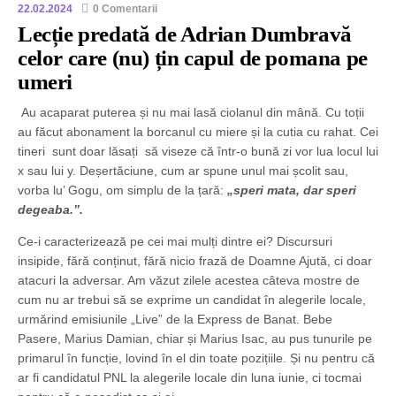
22.02.2024
0 Comentarii
Lecție predată de Adrian Dumbravă
celor care (nu) țin capul de pomana pe
umeri
Au acaparat puterea și nu mai lasă ciolanul din mână. Cu toții
au făcut abonament la borcanul cu miere și la cutia cu rahat. Cei
tineri sunt doar lăsați să viseze că într-o bună zi vor lua locul lui
x sau lui y. Deșertăciune, cum ar spune unul mai școlit sau,
vorba lu’ Gogu, om simplu de la țară:
„speri mata, dar speri
degeaba.”.
Ce-i caracterizează pe cei mai mulți dintre ei? Discursuri
insipide, fără conținut, fără nicio frază de Doamne Ajută, ci doar
atacuri la adversar. Am văzut zilele acestea câteva mostre de
cum nu ar trebui să se exprime un candidat în alegerile locale,
urmărind emisiunile „Live” de la Express de Banat. Bebe
Pasere, Marius Damian, chiar și Marius Isac, au pus tunurile pe
primarul în funcție, lovind în el din toate pozițiile. Și nu pentru că
ar fi candidatul PNL la alegerile locale din luna iunie, ci tocmai